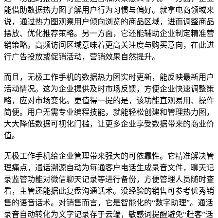
能借助数据热力图了解用户行为习惯与偏好。就拿电商领域来
说，通过热力图观察用户倾向浏览的商品区域，进而调整商品
摆放、优化推荐策略。另一方面，它还能辅助企业制定精准营
销策略。高频访问区域意味着更高关注度与购买意向，在此进
行广告投放或促销活动，营销效果自然提升。
而且，无极工作手机的数据热力图实时更新，能反映最新用户
活动情况。这为企业提供及时市场反馈，方便企业快速调整策
略，应对市场变化。更值得一提的是，该功能直观易用、操作
简便。用户无需专业编程技能，就能轻松创建和管理热力图，
大大降低数据可视化门槛，让更多企业享受数据带来的商业价
值。
无极工作手机给企业管理带来强大的可依靠性。它精准解决管
理痛点，通话溯源自动为每通客户电话生成录音文件，聊天记
录监管功能对微信聊天记录等进行备份，方便管理人员随时查
看，主管还能据此复盘沟通话术。没经验的销售可参考优秀销
售的语音话术。对销售而言，它是智能化的“数字助理”。通话
录音自动转化为文字记录存于云端，敏感词提醒避免“赶客”话